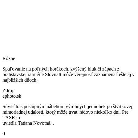
Rôzne
Spaľovanie na poľných horákoch, zvýšený hluk či zápach z
bratislavskej rafinérie Slovnaft môže verejnosť zaznamenať ešte aj v
najbližších dňoch.
Zdroj:
ephoto.sk
Súvisí to s postupným nábehom výrobných jednotiek po štvrtkovej
mimoriadnej udalosti, ktorý môže trvať rádovo niekoľko dní. Pre
TASR to
uviedla Tatiana Novotná...
0