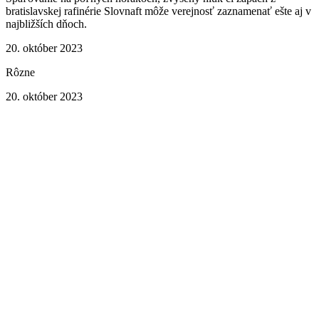
bratislavskej rafinérie Slovnaft môže verejnosť zaznamenať ešte aj v
najbližších dňoch.
20. október 2023
Rôzne
20. október 2023