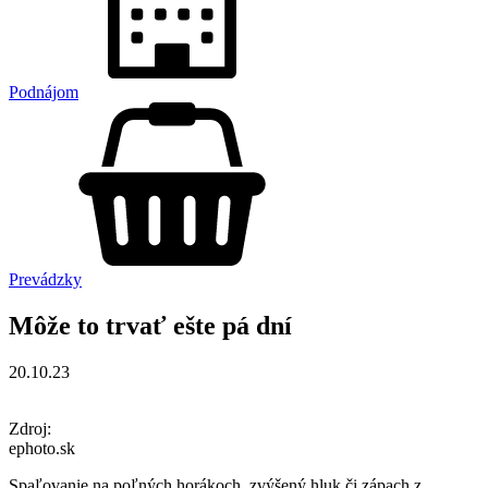
Podnájom
Prevádzky
Môže to trvať ešte pá dní
20.10.23
Zdroj:
ephoto.sk
Spaľovanie na poľných horákoch, zvýšený hluk či zápach z