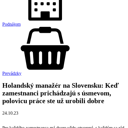
Podnájom
Prevádzky
Holandský manažér na Slovensku: Keď
zamestnanci prichádzajú s úsmevom,
polovicu práce ste už urobili dobre
24.10.23
Pre každého zamestnanca má dvere vždy otvorené, s každým sa rád