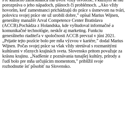
porozpráva o jeho nápadoch, plánoch či problémoch. „Ako vždy
hovorím, keď zamestnanci prichádzajú do práce s úsmevom na tvári,
polovicu svojej práce ste už urobili dobre,” opísal Marius Wijnen,
generálny manažér Arval Competence Center Bratislava
(ACCB).Pochádza z Holandska, kde vyštudoval informačné a
komunikačné technológie, neskôr aj marketing. Funkciu
generálneho riaditeľa v spoločnosti ACCB prevzal v júni 2021.
„Prijatie tejto pozície bolo pre mňa výzvou v kariére,” dodal Marius
Wijnen. Počas svojej práce sa však vždy stretával s rozmanitými
kultúrami v rôznych krajinách sveta. Slovensko pritom považuje za
krásnu krajinu. „Nadšenie z poznávania tunajšej kultúry, prírody a
ľudí bolo pre mňa určujúcim momentom,” priblížil svoje
rozhodnutie ísť pôsobiť na Slovensko.