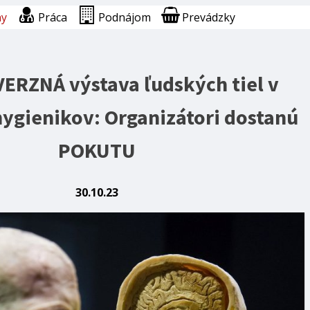
ny
Práca
Podnájom
Prevádzky
RZNÁ výstava ľudských tiel v
hygienikov: Organizátori dostanú
POKUTU
30.10.23