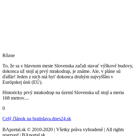
Rôzne
To, že sa v hlavnom meste Slovenska začali stavať výškové budovy,
dokonca už stojí aj prvý mrakodrap, je známe. Ale, v pláne sú
ďalšie! Jeden z nich má byť dokonca druhým najvyšším v
Európskej únii (EÚ).
Historicky prvý mrakodrap na území Slovenska už stojí a meria
168 metrov....
0
Celý článok na
bratislava.dnes24.sk
BAportal.sk © 2010-2020 | Všetky práva vyhradené | All rights
reserved | BAportal.sk