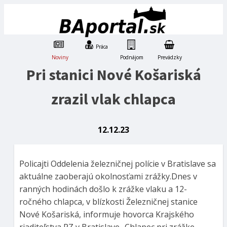
Práca
Noviny
Podnájom
Prevádzky
Pri stanici Nové Košariská
zrazil vlak chlapca
12.12.23
Policajti Oddelenia železničnej polície v Bratislave sa
aktuálne zaoberajú okolnosťami zrážky.Dnes v
ranných hodinách došlo k zrážke vlaku a 12-
ročného chlapca, v blízkosti Železničnej stanice
Nové Košariská, informuje hovorca Krajského
riaditeľstva PZ v Bratislave.„Chlapec pri zrážke