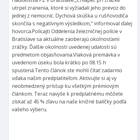
utrpel zranenia, ktoré si vyžiadali jeho prevoz do
jednej z nemocníc. Dychová skúška u rušňovodiča
skončila s negatívnym výsledkom,“ informoval ďalej
hovorca.Policajti Oddelenia železničnej polície v
Bratislave sa aktuálne zaoberajú okolnosťami
zrážky. Ďalšie okolnosti uvedenej udalosti sú
predmetom objasňovania.Vlaková premávka v
uvedenom úseku bola krátko po 08.15 h
spustená.Tento článok ste mohli čítať zadarmo
vďaka našim predplatiteľom. Aktivujte si aj vy
neobmedzený prístup ku všetkým prémiovým
článkom. Teraz navyše k predplatnému môžete
získať až 45 % zľavu na naše knižné balíčky podľa
vašeho výberu.