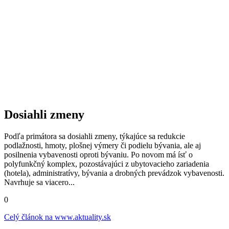
Dosiahli zmeny
Podľa primátora sa dosiahli zmeny, týkajúce sa redukcie
podlažnosti, hmoty, plošnej výmery či podielu bývania, ale aj
posilnenia vybavenosti oproti bývaniu. Po novom má ísť o
polyfunkčný komplex, pozostávajúci z ubytovacieho zariadenia
(hotela), administratívy, bývania a drobných prevádzok vybavenosti.
Navrhuje sa viacero...
0
Celý článok na
www.aktuality.sk