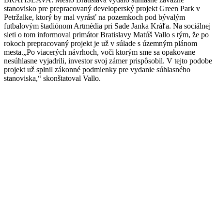
stanovisko pre prepracovaný developerský projekt Green Park v
Petržalke, ktorý by mal vyrásť na pozemkoch pod bývalým
futbalovým štadiónom Artmédia pri Sade Janka Kráľa. Na sociálnej
sieti o tom informoval primátor Bratislavy Matúš Vallo s tým, že po
rokoch prepracovaný projekt je už v súlade s územným plánom
mesta.„Po viacerých návrhoch, voči ktorým sme sa opakovane
nesúhlasne vyjadrili, investor svoj zámer prispôsobil. V tejto podobe
projekt už splnil zákonné podmienky pre vydanie súhlasného
stanoviska,“ skonštatoval Vallo.