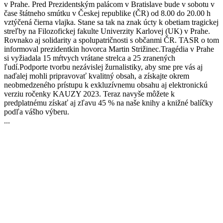
v Prahe. Pred Prezidentským palácom v Bratislave bude v sobotu v
čase štátneho smútku v Českej republike (ČR) od 8.00 do 20.00 h
vztýčená čierna vlajka. Stane sa tak na znak úcty k obetiam tragickej
streľby na Filozofickej fakulte Univerzity Karlovej (UK) v Prahe.
Rovnako aj solidarity a spolupatričnosti s občanmi ČR. TASR o tom
informoval prezidentkin hovorca Martin Strižinec.Tragédia v Prahe
si vyžiadala 15 mŕtvych vrátane strelca a 25 zranených
ľudí.Podporte tvorbu nezávislej žurnalistiky, aby sme pre vás aj
naďalej mohli pripravovať kvalitný obsah, a získajte okrem
neobmedzeného prístupu k exkluzívnemu obsahu aj elektronickú
verziu ročenky KAUZY 2023. Teraz navyše môžete k
predplatnému získať aj zľavu 45 % na naše knihy a knižné balíčky
podľa vášho výberu.
...