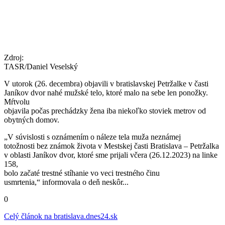
Zdroj:
TASR/Daniel Veselský
V utorok (26. decembra) objavili v bratislavskej Petržalke v časti
Janíkov dvor nahé mužské telo, ktoré malo na sebe len ponožky.
Mŕtvolu
objavila počas prechádzky žena iba niekoľko stoviek metrov od
obytných domov.
„V súvislosti s oznámením o náleze tela muža neznámej
totožnosti bez známok života v Mestskej časti Bratislava – Petržalka
v oblasti Janíkov dvor, ktoré sme prijali včera (26.12.2023) na linke
158,
bolo začaté trestné stíhanie vo veci trestného činu
usmrtenia,“ informovala o deň neskôr...
0
Celý článok na
bratislava.dnes24.sk