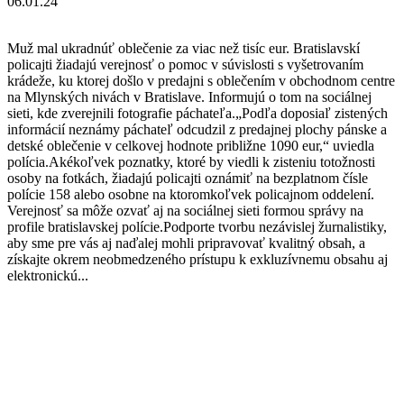
06.01.24
Muž mal ukradnúť oblečenie za viac než tisíc eur. Bratislavskí
policajti žiadajú verejnosť o pomoc v súvislosti s vyšetrovaním
krádeže, ku ktorej došlo v predajni s oblečením v obchodnom centre
na Mlynských nivách v Bratislave. Informujú o tom na sociálnej
sieti, kde zverejnili fotografie páchateľa.„Podľa doposiaľ zistených
informácií neznámy páchateľ odcudzil z predajnej plochy pánske a
detské oblečenie v celkovej hodnote približne 1090 eur,“ uviedla
polícia.Akékoľvek poznatky, ktoré by viedli k zisteniu totožnosti
osoby na fotkách, žiadajú policajti oznámiť na bezplatnom čísle
polície 158 alebo osobne na ktoromkoľvek policajnom oddelení.
Verejnosť sa môže ozvať aj na sociálnej sieti formou správy na
profile bratislavskej polície.Podporte tvorbu nezávislej žurnalistiky,
aby sme pre vás aj naďalej mohli pripravovať kvalitný obsah, a
získajte okrem neobmedzeného prístupu k exkluzívnemu obsahu aj
elektronickú...