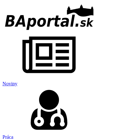
Noviny
Práca