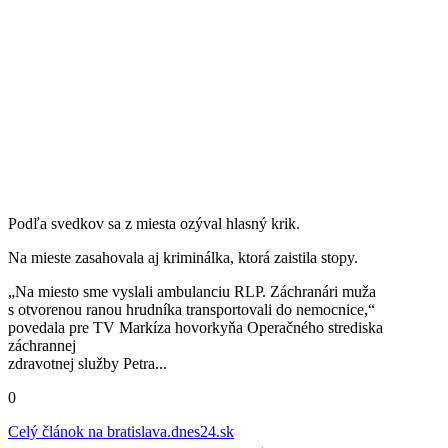
Podľa svedkov sa z miesta ozýval hlasný krik.
Na mieste zasahovala aj kriminálka, ktorá zaistila stopy.
​„Na miesto sme vyslali ambulanciu RLP. Záchranári muža
s otvorenou ranou hrudníka transportovali do nemocnice,“
povedala pre TV Markíza hovorkyňa Operačného strediska
záchrannej
zdravotnej služby Petra...
0
Celý článok na
bratislava.dnes24.sk