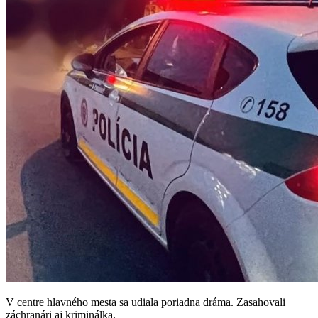
V centre hlavného mesta sa udiala poriadna dráma. Zasahovali
záchranári aj kriminálka.