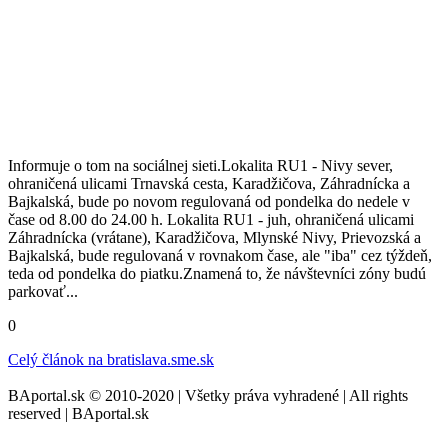
Informuje o tom na sociálnej sieti.Lokalita RU1 - Nivy sever,
ohraničená ulicami Trnavská cesta, Karadžičova, Záhradnícka a
Bajkalská, bude po novom regulovaná od pondelka do nedele v
čase od 8.00 do 24.00 h. Lokalita RU1 - juh, ohraničená ulicami
Záhradnícka (vrátane), Karadžičova, Mlynské Nivy, Prievozská a
Bajkalská, bude regulovaná v rovnakom čase, ale "iba" cez týždeň,
teda od pondelka do piatku.Znamená to, že návštevníci zóny budú
parkovať...
0
Celý článok na
bratislava.sme.sk
BAportal.sk © 2010-2020 | Všetky práva vyhradené | All rights
reserved | BAportal.sk