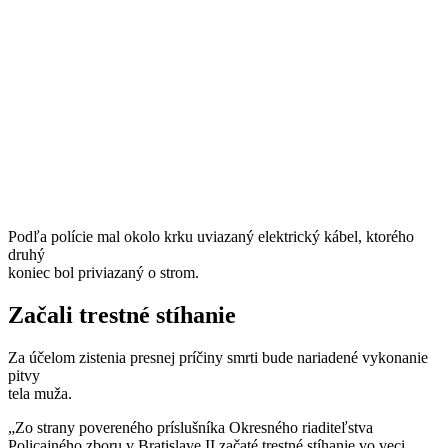
Podľa polície mal okolo krku uviazaný elektrický kábel, ktorého
druhý
koniec bol priviazaný o strom.
Začali trestné stíhanie
Za účelom zistenia presnej príčiny smrti bude nariadené vykonanie
pitvy
tela muža.
„Zo strany povereného príslušníka Okresného riaditeľstva
Policajného zboru v Bratislave II začaté trestné stíhanie vo veci