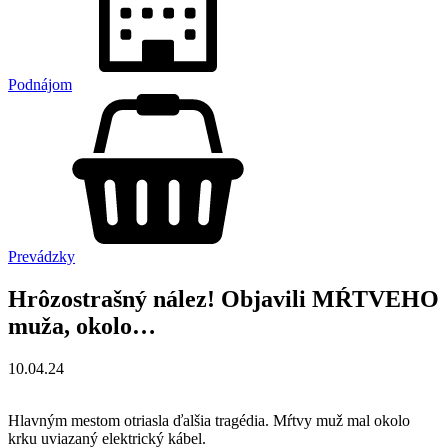
Podnájom
Prevádzky
Hrôzostrašný nález! Objavili MŔTVEHO
muža, okolo…
10.04.24
Hlavným mestom otriasla ďalšia tragédia. Mŕtvy muž mal okolo
krku uviazaný elektrický kábel.