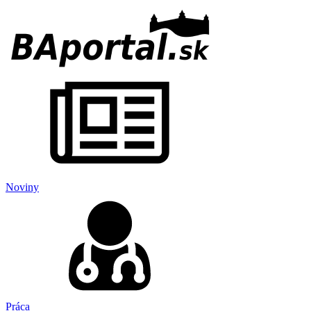
Noviny
Práca