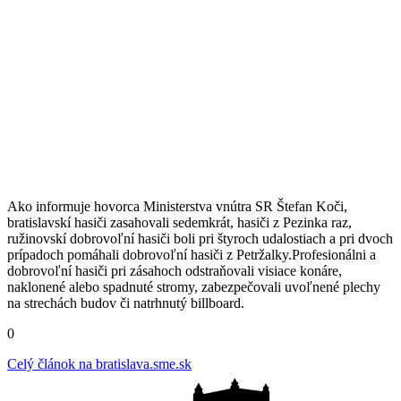
Ako informuje hovorca Ministerstva vnútra SR Štefan Koči,
bratislavskí hasiči zasahovali sedemkrát, hasiči z Pezinka raz,
ružinovskí dobrovoľní hasiči boli pri štyroch udalostiach a pri dvoch
prípadoch pomáhali dobrovoľní hasiči z Petržalky.Profesionálni a
dobrovoľní hasiči pri zásahoch odstraňovali visiace konáre,
naklonené alebo spadnuté stromy, zabezpečovali uvoľnené plechy
na strechách budov či natrhnutý billboard.
0
Celý článok na
bratislava.sme.sk