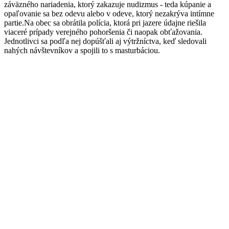
záväzného nariadenia, ktorý zakazuje nudizmus - teda kúpanie a
opaľovanie sa bez odevu alebo v odeve, ktorý nezakrýva intímne
partie.Na obec sa obrátila polícia, ktorá pri jazere údajne riešila
viaceré prípady verejného pohoršenia či naopak obťažovania.
Jednotlivci sa podľa nej dopúšťali aj výtržníctva, keď sledovali
nahých návštevníkov a spojili to s masturbáciou.