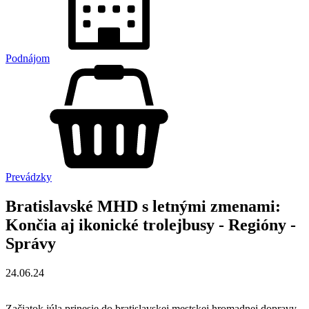
Podnájom
Prevádzky
Bratislavské MHD s letnými zmenami:
Končia aj ikonické trolejbusy - Regióny -
Správy
24.06.24
Začiatok júla prinesie do bratislavskej mestskej hromadnej dopravy