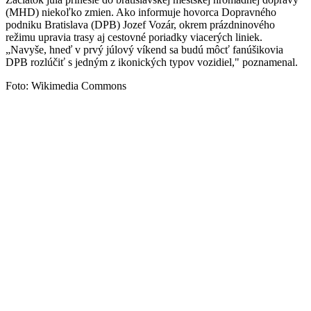
(MHD) niekoľko zmien. Ako informuje hovorca Dopravného
podniku Bratislava (DPB) Jozef Vozár, okrem prázdninového
režimu upravia trasy aj cestovné poriadky viacerých liniek.
„Navyše, hneď v prvý júlový víkend sa budú môcť fanúšikovia
DPB rozlúčiť s jedným z ikonických typov vozidiel," poznamenal.
Foto: Wikimedia Commons