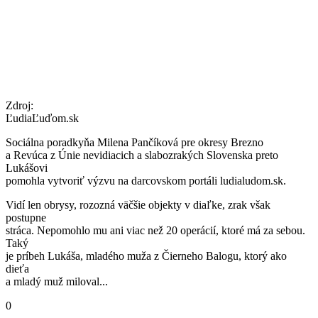
Zdroj:
ĽudiaĽuďom.sk
Sociálna poradkyňa Milena Pančíková pre okresy Brezno
a Revúca z Únie nevidiacich a slabozrakých Slovenska preto
Lukášovi
pomohla vytvoriť výzvu na darcovskom portáli ludialudom.sk.
Vidí len obrysy, rozozná väčšie objekty v diaľke, zrak však
postupne
stráca. Nepomohlo mu ani viac než 20 operácií, ktoré má za sebou.
Taký
je príbeh Lukáša, mladého muža z Čierneho Balogu, ktorý ako
dieťa
a mladý muž miloval...
0