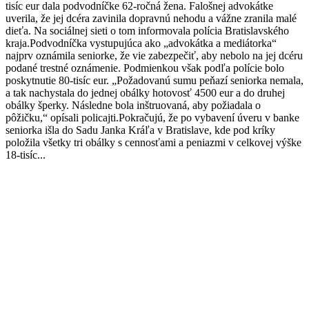
tisíc eur dala podvodníčke 62-ročná žena. Falošnej advokátke
uverila, že jej dcéra zavinila dopravnú nehodu a vážne zranila malé
dieťa. Na sociálnej sieti o tom informovala polícia Bratislavského
kraja.Podvodníčka vystupujúca ako „advokátka a mediátorka“
najprv oznámila seniorke, že vie zabezpečiť, aby nebolo na jej dcéru
podané trestné oznámenie. Podmienkou však podľa polície bolo
poskytnutie 80-tisíc eur. „Požadovanú sumu peňazí seniorka nemala,
a tak nachystala do jednej obálky hotovosť 4500 eur a do druhej
obálky šperky. Následne bola inštruovaná, aby požiadala o
pôžičku,“ opísali policajti.Pokračujú, že po vybavení úveru v banke
seniorka išla do Sadu Janka Kráľa v Bratislave, kde pod kríky
položila všetky tri obálky s cennosťami a peniazmi v celkovej výške
18-tisíc...