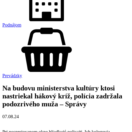
Podnájom
Prevádzky
Na budovu ministerstva kultúry ktosi
nastriekal hákový kríž, polícia zadržala
podozrivého muža – Správy
07.08.24
Pri posprejovanom okne hliadkujú policajti. Ich kolegovia