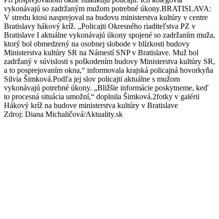
vykonávajú so zadržaným mužom potrebné úkony.BRATISLAVA:
V stredu ktosi nasprejoval na budovu ministerstva kultúry v centre
Bratislavy hákový kríž. „Policajti Okresného riaditeľstva PZ v
Bratislave I aktuálne vykonávajú úkony spojené so zadržaním muža,
ktorý bol obmedzený na osobnej slobode v blízkosti budovy
Ministerstva kultúry SR na Námestí SNP v Bratislave. Muž bol
zadržaný v súvislosti s poškodením budovy Ministerstva kultúry SR,
a to posprejovaním okna,“ informovala krajská policajná hovorkyňa
Silvia Šimková.Podľa jej slov policajti aktuálne s mužom
vykonávajú potrebné úkony. „Bližšie informácie poskytneme, keď
to procesná situácia umožní,“ doplnila Šimková.2fotky v galérii
Hákový kríž na budove ministerstva kultúry v Bratislave
Zdroj: Diana Michaličová/Aktuality.sk