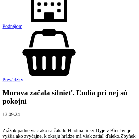
Podnájom
Prevádzky
Morava začala silnieť. Ľudia pri nej sú
pokojní
13.09.24
Zrážok padne viac ako sa čakalo.Hladina rieky Dyje v Břeclavi je
vyššia ako zvyčajne, k okraju hrádze má však zatiaľ ďaleko.Zbyňek