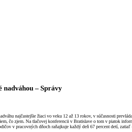
né nadváhou – Správy
adváhu najčastejšie žiaci vo veku 12 až 13 rokov, v súčasnosti prevlá
em, čo zjem. Na tlačovej konferencii v Bratislave o tom v piatok info
dičov v pracovných dňoch raňajkuje každý deň 67 percent detí, zatiaľ 