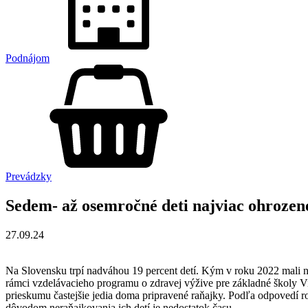
Podnájom
Prevádzky
Sedem- až osemročné deti najviac ohroze
27.09.24
Na Slovensku trpí nadváhou 19 percent detí. Kým v roku 2022 mali n
rámci vzdelávacieho programu o zdravej výžive pre základné školy Vi
prieskumu častejšie jedia doma pripravené raňajky. Podľa odpovedí ro
dôvodom neraňajkovania ich detí je nedostatok času.