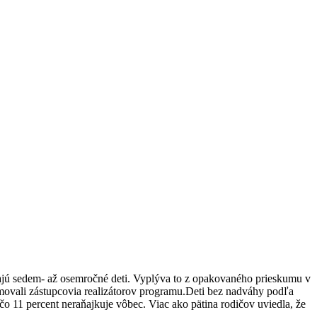
dajú sedem- až osemročné deti. Vyplýva to z opakovaného prieskumu v
rmovali zástupcovia realizátorov programu.Deti bez nadváhy podľa
čo 11 percent neraňajkuje vôbec. Viac ako pätina rodičov uviedla, že