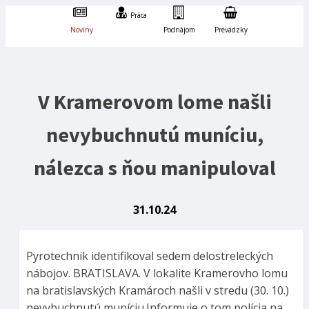
Práca
Noviny
Podnájom
Prevádzky
V Kramerovom lome našli
nevybuchnutú muníciu,
nálezca s ňou manipuloval
31.10.24
Pyrotechnik identifikoval sedem delostreleckých
nábojov. BRATISLAVA. V lokalite Kramerovho lomu
na bratislavských Kramároch našli v stredu (30. 10.)
nevybuchnutú muníciu.Informuje o tom polícia na