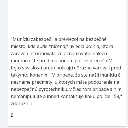
"Muníciu zabezpečil a previezol na bezpečné
miesto, kde bude zničená," uviedla polícia, ktorá
zároveň informovala, že oznamovateľ nálezu
muníciu ešte pred príchodom polície prenášal.V
tejto súvislosti preto policajti dôrazne varovali pred
takýmto konaním. "V prípade, že ste našli muníciu či
neznáme predmety, u ktorých máte podozrenie na
nebezpečnú pyrotechniku, v žiadnom prípade s nimi
nemanipulujte a ihneď kontaktuje linku polície 158,"
zdôraznili.
0