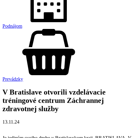
Podnájom
Prevádzky
V Bratislave otvorili vzdelávacie
tréningové centrum Záchrannej
zdravotnej služby
13.11.24
Je jediným svojho druhu v Bratislavskom kraji. BRATISLAVA. V