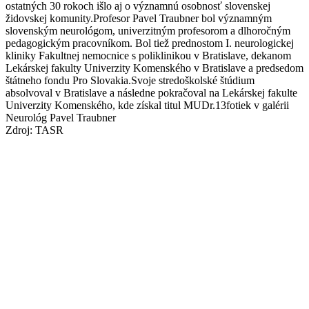
ostatných 30 rokoch išlo aj o významnú osobnosť slovenskej
židovskej komunity.Profesor Pavel Traubner bol významným
slovenským neurológom, univerzitným profesorom a dlhoročným
pedagogickým pracovníkom. Bol tiež prednostom I. neurologickej
kliniky Fakultnej nemocnice s poliklinikou v Bratislave, dekanom
Lekárskej fakulty Univerzity Komenského v Bratislave a predsedom
štátneho fondu Pro Slovakia.Svoje stredoškolské štúdium
absolvoval v Bratislave a následne pokračoval na Lekárskej fakulte
Univerzity Komenského, kde získal titul MUDr.13fotiek v galérii
Neurológ Pavel Traubner
Zdroj: TASR