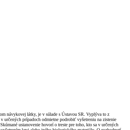
m návykovej látky, je v súlade s Ústavou SR. Vyplýva to z
 v určených prípadoch odmietne podrobiť vyšetreniu na zistenie
Skúmané ustanovenie hovorí o treste pre toho, kto sa v určených
vyšetrením krvi alebo iného biologického materiálu. O rozhodnutí