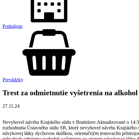
Podnájom
Prevádzky
Trest za odmietnutie vyšetrenia na alkohol
27.11.24
Nevyhovel návrhu Krajského súdu v Bratislave.Aktualizované o 14:3
rozhodnutia Ústavného súdu SR, ktorý nevyhovel návrhu Krajského súd
návykovej látky dychovou skúškou, orientačným testovacím prístrojom
prípadoch odmietne podrobiť vyšetreniu na zistenie návykovej látky 