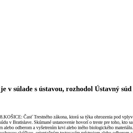
 je v súlade s ústavou, rozhodol Ústavný súd
8.KOŠICE: Časť Trestného zákona, ktorá sa týka ohrozenia pod vplyvo
u v Bratislave. Skúmané ustanovenie hovorí o treste pre toho, kto sa
 alebo odberom a vyšetrením krvi alebo iného biologického materiálu.
dychovou skúškou, orientačným testovacím prístrojom alebo odberom a 