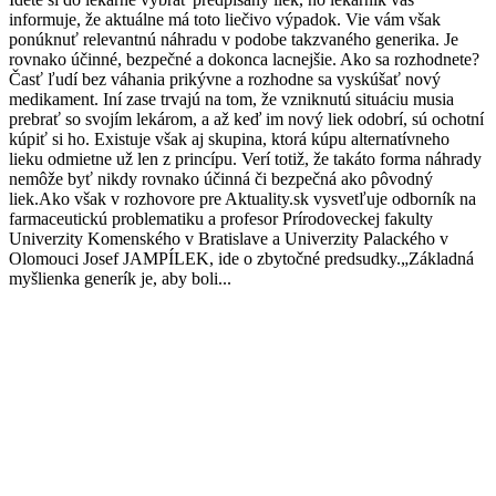
informuje, že aktuálne má toto liečivo výpadok. Vie vám však
ponúknuť relevantnú náhradu v podobe takzvaného generika. Je
rovnako účinné, bezpečné a dokonca lacnejšie. Ako sa rozhodnete?
Časť ľudí bez váhania prikývne a rozhodne sa vyskúšať nový
medikament. Iní zase trvajú na tom, že vzniknutú situáciu musia
prebrať so svojím lekárom, a až keď im nový liek odobrí, sú ochotní
kúpiť si ho. Existuje však aj skupina, ktorá kúpu alternatívneho
lieku odmietne už len z princípu. Verí totiž, že takáto forma náhrady
nemôže byť nikdy rovnako účinná či bezpečná ako pôvodný
liek.Ako však v rozhovore pre Aktuality.sk vysvetľuje odborník na
farmaceutickú problematiku a profesor Prírodoveckej fakulty
Univerzity Komenského v Bratislave a Univerzity Palackého v
Olomouci Josef JAMPÍLEK, ide o zbytočné predsudky.„Základná
myšlienka generík je, aby boli...