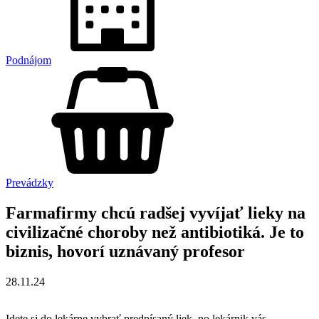
Podnájom
Prevádzky
Farmafirmy chcú radšej vyvíjať lieky na
civilizačné choroby než antibiotiká. Je to
biznis, hovorí uznávaný profesor
28.11.24
Idete si do lekárne vybrať predpísaný liek, no lekárnik vás