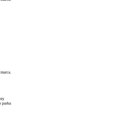
 marca.
nty
o parku