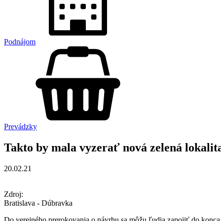
Podnájom
Prevádzky
Takto by mala vyzerať nová zelená lokalita
20.02.21
Zdroj:
Bratislava - Dúbravka
Do verejného prerokovania o návrhu sa môžu ľudia zapojiť do konca