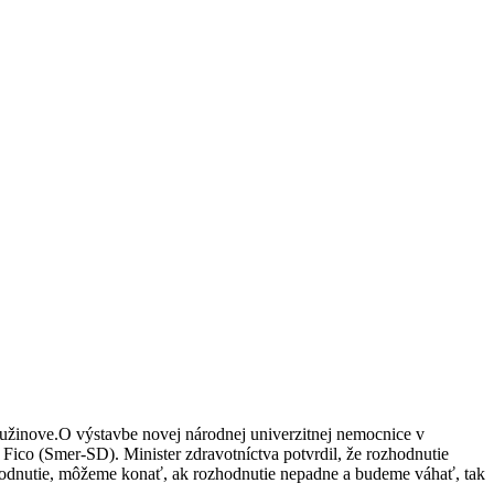
Ružinove.O výstavbe novej národnej univerzitnej nemocnice v
Fico (Smer-SD). Minister zdravotníctva potvrdil, že rozhodnutie
ozhodnutie, môžeme konať, ak rozhodnutie nepadne a budeme váhať, tak