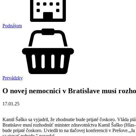
Podnájom
Prevádzky
O novej nemocnici v Bratislave musí rozh
17.01.25
Kamil Šaško sa vyjadril, že zhodnutie bude prijaté čoskoro. Vláda p
Bratislave musí rozhodnúť minister zdravotníctva Kamil Šaško (Hlas-
bude prijaté čoskoro. Uviedli to na tlačovej konferencii v Prešove.
sa stavať nebude," povedal.