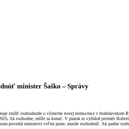
odnúť minister Šaško – Správy
lánuje zrušiť rozhodnutie o výstavbe novej nemocnice v bratislavskom 
SD). Ak rozhodne, môže sa konať. V piatok to vyhlásil premiér Robert 
„Ja som povedal ministrovi veľmi jasne, musíte rozhodnúť. Ak padne r