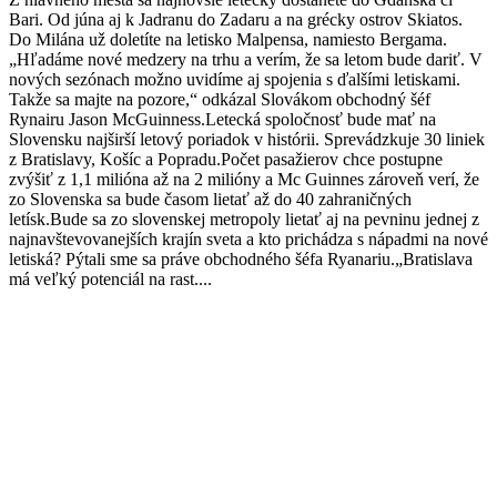
Bari. Od júna aj k Jadranu do Zadaru a na grécky ostrov Skiatos.
Do Milána už doletíte na letisko Malpensa, namiesto Bergama.
„Hľadáme nové medzery na trhu a verím, že sa letom bude dariť. V
nových sezónach možno uvidíme aj spojenia s ďalšími letiskami.
Takže sa majte na pozore,“ odkázal Slovákom obchodný šéf
Rynairu Jason McGuinness.Letecká spoločnosť bude mať na
Slovensku najširší letový poriadok v histórii. Sprevádzkuje 30 liniek
z Bratislavy, Košíc a Popradu.Počet pasažierov chce postupne
zvýšiť z 1,1 milióna až na 2 milióny a Mc Guinnes zároveň verí, že
zo Slovenska sa bude časom lietať až do 40 zahraničných
letísk.Bude sa zo slovenskej metropoly lietať aj na pevninu jednej z
najnavštevovanejších krajín sveta a kto prichádza s nápadmi na nové
letiská? Pýtali sme sa práve obchodného šéfa Ryanariu.„Bratislava
má veľký potenciál na rast....