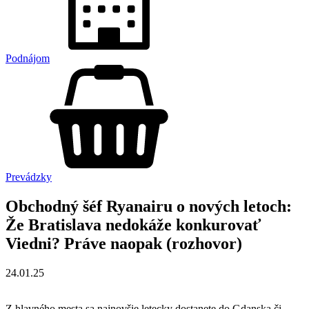
Podnájom
Prevádzky
Obchodný šéf Ryanairu o nových letoch:
Že Bratislava nedokáže konkurovať
Viedni? Práve naopak (rozhovor)
24.01.25
Z hlavného mesta sa najnovšie letecky dostanete do Gdanska či