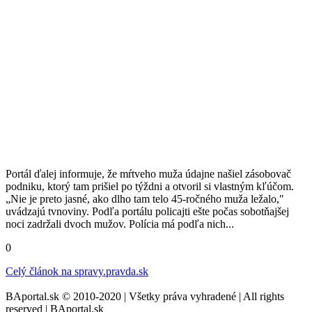
Portál ďalej informuje, že mŕtveho muža údajne našiel zásobovač
podniku, ktorý tam prišiel po týždni a otvoril si vlastným kľúčom.
„Nie je preto jasné, ako dlho tam telo 45-ročného muža ležalo,"
uvádzajú tvnoviny. Podľa portálu policajti ešte počas sobotňajšej
noci zadržali dvoch mužov. Polícia má podľa nich...
0
Celý článok na
spravy.pravda.sk
BAportal.sk © 2010-2020 | Všetky práva vyhradené | All rights
reserved | BAportal.sk