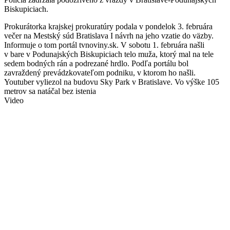
Biskupiciach.
Prokurátorka krajskej prokuratúry podala v pondelok 3. februára
večer na Mestský súd Bratislava I návrh na jeho vzatie do väzby.
Informuje o tom portál tvnoviny.sk. V sobotu 1. februára našli
v bare v Podunajských Biskupiciach telo muža, ktorý mal na tele
sedem bodných rán a podrezané hrdlo. Podľa portálu bol
zavraždený prevádzkovateľom podniku, v ktorom ho našli.
Youtuber vyliezol na budovu Sky Park v Bratislave. Vo výške 105
metrov sa natáčal bez istenia
Video