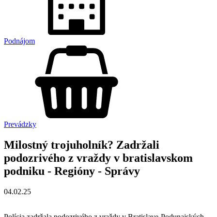
Podnájom
Prevádzky
Milostný trojuholník? Zadržali
podozrivého z vraždy v bratislavskom
podniku - Regióny - Správy
04.02.25
Polícia zadržala podozrivého z vraždy v Bratislave-Podunajských