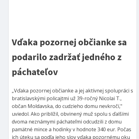
Vďaka pozornej občianke sa
podarilo zadržať jedného z
páchateľov
„Vďaka pozornej občianke a jej aktívnej spolupráci s
bratislavskými policajtmi už 39-ročný Nicolai T.,
občan Moldavska, do cudzieho domu nevkročí,"
uviedol. Ako priblížil, obvinený muž spolu s ďalšími
dvoma neznámymi páchateľmi odcudzili z domu
pamätné mince a hodinky v hodnote 340 eur. Počas
ich úteku sa podľa jeho slov vďaka pozornému oku