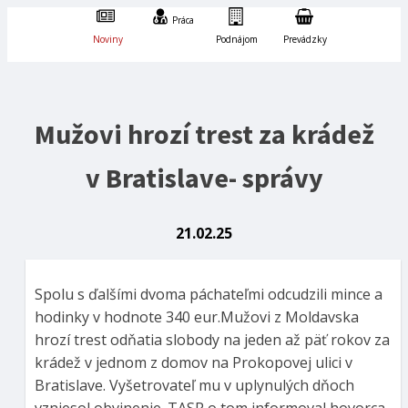
Práca
Noviny
Podnájom
Prevádzky
Mužovi hrozí trest za krádež
v Bratislave- správy
21.02.25
Spolu s ďalšími dvoma páchateľmi odcudzili mince a
hodinky v hodnote 340 eur.Mužovi z Moldavska
hrozí trest odňatia slobody na jeden až päť rokov za
krádež v jednom z domov na Prokopovej ulici v
Bratislave. Vyšetrovateľ mu v uplynulých dňoch
vzniesol obvinenie. TASR o tom informoval hovorca