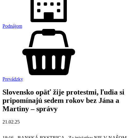
Podnájom
Prevádzky
Slovensko opäť žije protestmi, ľudia si
pripomínajú sedem rokov bez Jána a
Martiny – správy
21.02.25
18:16 - BANSKÁ BYSTRICA - Za iniciatívu NIE V NAŠOM