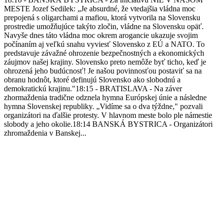
MESTE Jozef Sedilek: „Je absurdné, že vtedajšia vládna moc
prepojená s oligarchami a mafiou, ktorá vytvorila na Slovensku
prostredie umožňujúce takýto zločin, vládne na Slovensku opäť.
Navyše dnes táto vládna moc okrem arogancie ukazuje svojim
počínaním aj veľkú snahu vyviesť Slovensko z EÚ a NATO. To
predstavuje závažné ohrozenie bezpečnostných a ekonomických
záujmov našej krajiny. Slovensko preto nemôže byť ticho, keď je
ohrozená jeho budúcnosť! Je našou povinnosťou postaviť sa na
obranu hodnôt, ktoré definujú Slovensko ako slobodnú a
demokratickú krajinu."18:15 - BRATISLAVA - Na záver
zhormaždenia tradične odznela hymna Európskej únie a následne
hymna Slovenskej republiky. „Vidíme sa o dva týždne," pozvali
organizátori na ďalšie protesty. V hlavnom meste bolo ple námestie
slobody a jeho okolie.18:14 BANSKÁ BYSTRICA - Organizátori
zhromaždenia v Banskej...