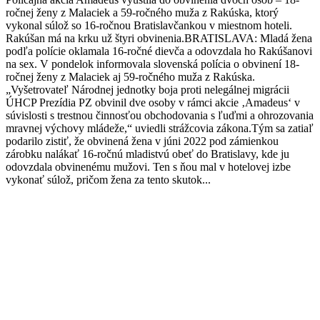
ročnej ženy z Malaciek a 59-ročného muža z Rakúska, ktorý
vykonal súlož so 16-ročnou Bratislavčankou v miestnom hoteli.
Rakúšan má na krku už štyri obvinenia.BRATISLAVA: Mladá žena
podľa polície oklamala 16-ročné dievča a odovzdala ho Rakúšanovi
na sex. V pondelok informovala slovenská polícia o obvinení 18-
ročnej ženy z Malaciek aj 59-ročného muža z Rakúska.
„Vyšetrovateľ Národnej jednotky boja proti nelegálnej migrácii
ÚHCP Prezídia PZ obvinil dve osoby v rámci akcie ‚Amadeus‘ v
súvislosti s trestnou činnosťou obchodovania s ľuďmi a ohrozovania
mravnej výchovy mládeže,“ uviedli strážcovia zákona.Tým sa zatiaľ
podarilo zistiť, že obvinená žena v júni 2022 pod zámienkou
zárobku nalákať 16-ročnú mladistvú obeť do Bratislavy, kde ju
odovzdala obvinenému mužovi. Ten s ňou mal v hotelovej izbe
vykonať súlož, pričom žena za tento skutok...