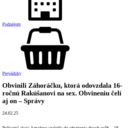
Podnájom
Prevádzky
Obvinili Záhoráčku, ktorá odovzdala 16-
ročnú Rakúšanovi na sex. Obvineniu čelí
aj on – Správy
24.02.25
Policajná akcia Amadeus vyústila do obvinenia dvoch osôb – 18-