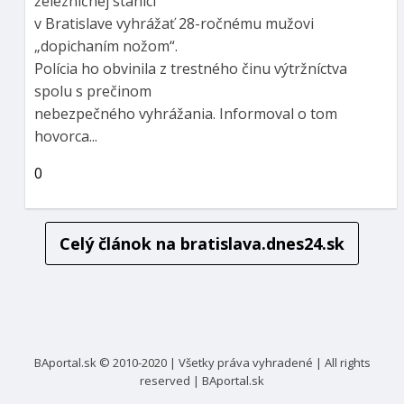
železničnej stanici
v Bratislave vyhrážať 28-ročnému mužovi
„dopichaním nožom“.
Polícia ho obvinila z trestného činu výtržníctva
spolu s prečinom
nebezpečného vyhrážania. Informoval o tom
hovorca...
0
Celý článok na
bratislava.dnes24.sk
BAportal.sk © 2010-2020 | Všetky práva vyhradené | All rights
reserved | BAportal.sk