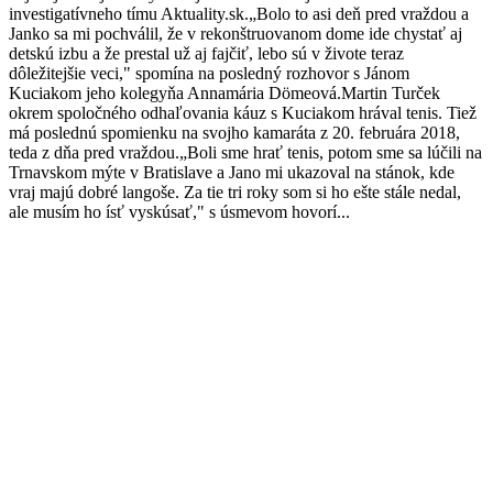
investigatívneho tímu Aktuality.sk.„Bolo to asi deň pred vraždou a
Janko sa mi pochválil, že v rekonštruovanom dome ide chystať aj
detskú izbu a že prestal už aj fajčiť, lebo sú v živote teraz
dôležitejšie veci," spomína na posledný rozhovor s Jánom
Kuciakom jeho kolegyňa Annamária Dömeová.Martin Turček
okrem spoločného odhaľovania káuz s Kuciakom hrával tenis. Tiež
má poslednú spomienku na svojho kamaráta z 20. februára 2018,
teda z dňa pred vraždou.„Boli sme hrať tenis, potom sme sa lúčili na
Trnavskom mýte v Bratislave a Jano mi ukazoval na stánok, kde
vraj majú dobré langoše. Za tie tri roky som si ho ešte stále nedal,
ale musím ho ísť vyskúsať," s úsmevom hovorí...