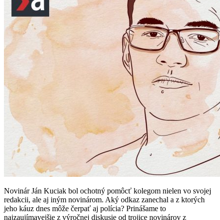
Novinár Ján Kuciak bol ochotný pomôcť kolegom nielen vo svojej
redakcii, ale aj iným novinárom. Aký odkaz zanechal a z ktorých
jeho káuz dnes môže čerpať aj polícia? Prinášame to
najzaujímavejšie z výročnej diskusie od trojice novinárov z