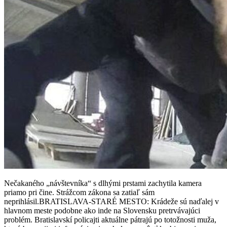
Nečakaného „návštevníka“ s dlhými prstami zachytila kamera
priamo pri čine. Strážcom zákona sa zatiaľ sám
neprihlásil.BRATISLAVA-STARÉ MESTO: Krádeže sú naďalej v
hlavnom meste podobne ako inde na Slovensku pretrvávajúci
problém. Bratislavskí policajti aktuálne pátrajú po totožnosti muža,