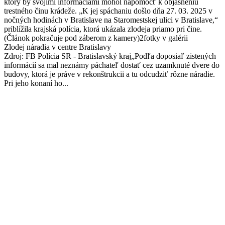
ktorý by svojimi informáciami mohol napomôcť k objasneniu
trestného činu krádeže. „K jej spáchaniu došlo dňa 27. 03. 2025 v
nočných hodinách v Bratislave na Staromestskej ulici v Bratislave,“
priblížila krajská polícia, ktorá ukázala zlodeja priamo pri čine.
(Článok pokračuje pod záberom z kamery)2fotky v galérii
Zlodej náradia v centre Bratislavy
Zdroj: FB Polícia SR - Bratislavský kraj„Podľa doposiaľ zistených
informácií sa mal neznámy páchateľ dostať cez uzamknuté dvere do
budovy, ktorá je práve v rekonštrukcii a tu odcudziť rôzne náradie.
Pri jeho konaní ho...