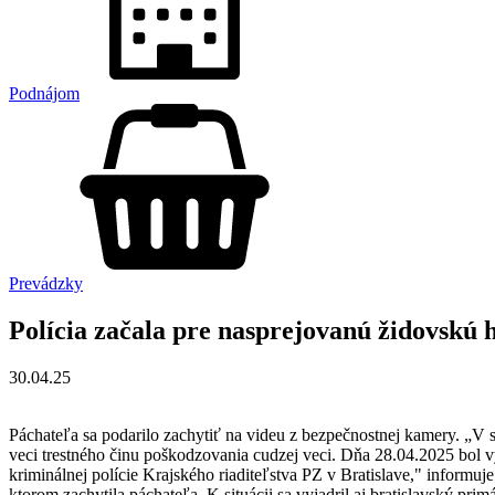
Podnájom
Prevádzky
Polícia začala pre nasprejovanú židovskú hv
30.04.25
Páchateľa sa podarilo zachytiť na videu z bezpečnostnej kamery. „V s
veci trestného činu poškodzovania cudzej veci. Dňa 28.04.2025 bol 
kriminálnej polície Krajského riaditeľstva PZ v Bratislave," informuj
ktorom zachytila páchateľa. K situácii sa vyjadril aj bratislavský pr