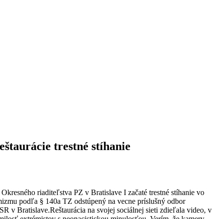
eštaurácie trestné stíhanie
kresného riaditeľstva PZ v Bratislave I začaté trestné stíhanie vo
rémizmu podľa § 140a TZ odstúpený na vecne príslušný odbor
 v Bratislave.Reštaurácia na svojej sociálnej sieti zdieľala video, v
a milosť extrémistov s neonacistickou minulosťou. Verím, že kamery