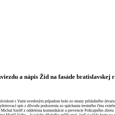
iezdu a nápis Žid na fasáde bratislavskej r
úvislosti s Vami uvedeným prípadom bolo zo strany príslušného útvaru O
vyšetrovací spis z dôvodu podozrenia zo spáchania trestného činu ext
e Michal Szeiff z oddelenia komunikácie a prevencie Policajného zboru SR
imátor Matúš Vallo: „Aj takéto dôsledky môže mať, keď si vláda berie n