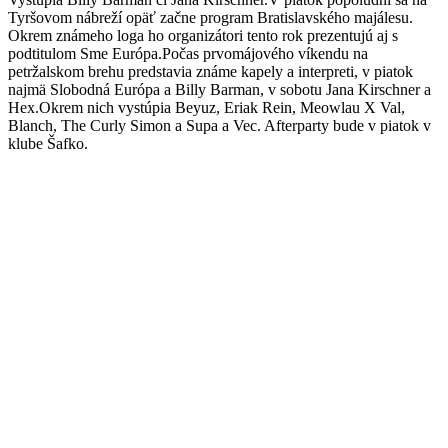
Tyršovom nábreží opäť začne program Bratislavského majálesu.
Okrem známeho loga ho organizátori tento rok prezentujú aj s
podtitulom Sme Európa.Počas prvomájového víkendu na
petržalskom brehu predstavia známe kapely a interpreti, v piatok
najmä Slobodná Európa a Billy Barman, v sobotu Jana Kirschner a
Hex.Okrem nich vystúpia Beyuz, Eriak Rein, Meowlau X Val,
Blanch, The Curly Simon a Supa a Vec. Afterparty bude v piatok v
klube Šafko.