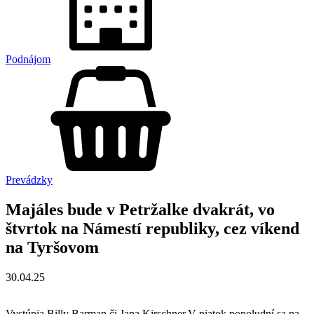
Podnájom
Prevádzky
Majáles bude v Petržalke dvakrát, vo
štvrtok na Námestí republiky, cez víkend
na Tyršovom
30.04.25
Vystúpia Billy Barman či Jana Kirschner.V piatok popoludní sa na