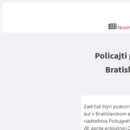
Novi
Policajti
Bratis
Zadržali štyri podozr
áut v Bratislavskom 
riaditeľstva Policajné
28. apríla príslušníc