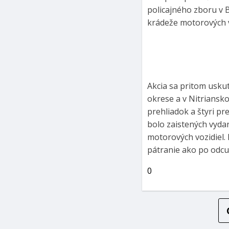
policajného zboru v B
krádeže motorových v
Akcia sa pritom usku
okrese a v Nitriansko
prehliadok a štyri p
bolo zaistených vyda
motorových vozidiel.
pátranie ako po odcud
0