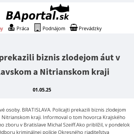
ny
Práca
Podnájom
Prevádzky
 prekazili biznis zlodejom áut v
lavskom a Nitrianskom kraji
01.05.25
ivé osoby. BRATISLAVA. Policajti prekazili biznis zlodejom
a Nitrianskom kraji. Informoval o tom hovorca Krajského
ho zboru v Bratislave Michal Szeiff.Ako priblížil, v pondelok
i Odboru kriminálnej polície Okresného riaditeľstva