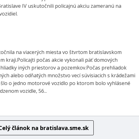
ratislave IV uskutočnili policajnú akciu zameranú na
ozidiel.
točnila na viacerých miesta vo štvrtom bratislavskom
m kraji.Policajti počas akcie vykonali päť domových
rehliadky iných priestorov a pozemkov.Počas prehliadok
ných alebo odňatých množstvo vecí súvisiacich s krádežami
 Išlo o jedno motorové vozidlo po ktorom bolo vyhlásené
zenom vozidle, 56...
Celý článok na
bratislava.sme.sk