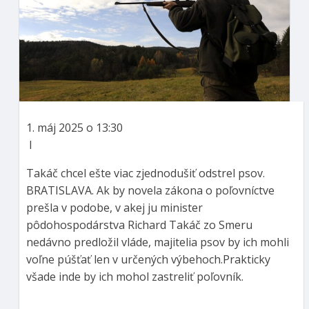
1. máj 2025 o 13:30
I
Takáč chcel ešte viac zjednodušiť odstrel psov.
BRATISLAVA. Ak by novela zákona o poľovníctve
prešla v podobe, v akej ju minister
pôdohospodárstva Richard Takáč zo Smeru
nedávno predložil vláde, majitelia psov by ich mohli
voľne púšťať len v určených výbehoch.Prakticky
všade inde by ich mohol zastreliť poľovník.