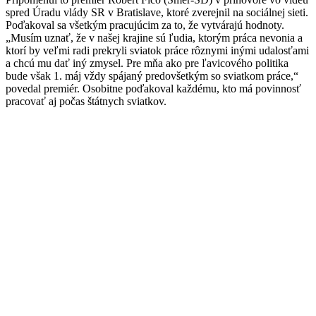
spred Úradu vlády SR v Bratislave, ktoré zverejnil na sociálnej sieti.
Poďakoval sa všetkým pracujúcim za to, že vytvárajú hodnoty.
„Musím uznať, že v našej krajine sú ľudia, ktorým práca nevonia a
ktorí by veľmi radi prekryli sviatok práce rôznymi inými udalosťami
a chcú mu dať iný zmysel. Pre mňa ako pre ľavicového politika
bude však 1. máj vždy spájaný predovšetkým so sviatkom práce,“
povedal premiér. Osobitne poďakoval každému, kto má povinnosť
pracovať aj počas štátnych sviatkov.