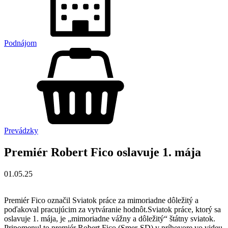
Podnájom
Prevádzky
Premiér Robert Fico oslavuje 1. mája
01.05.25
Premiér Fico označil Sviatok práce za mimoriadne dôležitý a
poďakoval pracujúcim za vytváranie hodnôt.Sviatok práce, ktorý sa
oslavuje 1. mája, je „mimoriadne vážny a dôležitý“ štátny sviatok.
Pripomenul to premiér Robert Fico (Smer-SD) v príhovore vo videu