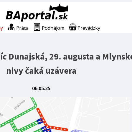
ny
Práca
Podnájom
Prevádzky
íc Dunajská, 29. augusta a Mlynsk
nivy čaká uzávera
06.05.25