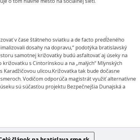
muje o tom hlavné mesto na sociálnej sieti.
izovať v čase štátneho sviatku a de facto predĺženého
imalizovali dosahy na dopravu,“ podotýka bratislavský
storu samotnej križovatky budú asfaltovať aj úseky na
po križovatku s Cintorínskou a na „malých“ Mlynských
 s Karadžičovou ulicou.Križovatka tak bude dočasne
smeroch. Vodičom odporúča magistrát využiť alternatívne
 úseku sú súčasťou projektu Bezpečnejšia Dunajská a
Celý článok na
bratislava.sme.sk