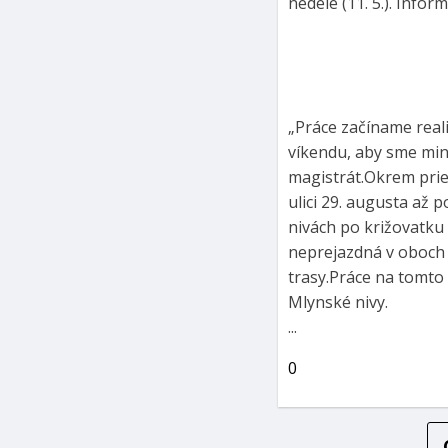
nedele (11. 5.). Infor
„Práce začíname real
víkendu, aby sme min
magistrát.Okrem prie
ulici 29. augusta až 
nivách po križovatku
neprejazdná v oboch 
trasy.Práce na tomto
Mlynské nivy.
...
0