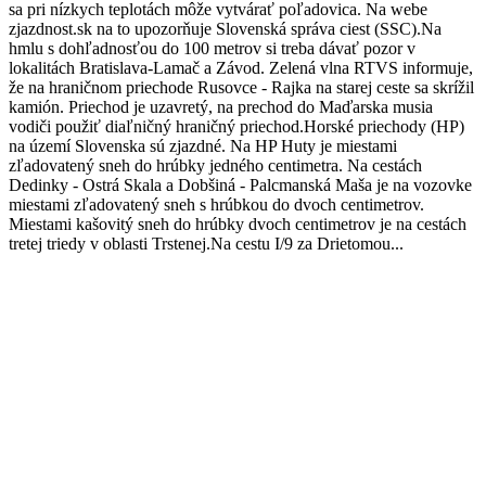
sa pri nízkych teplotách môže vytvárať poľadovica. Na webe
zjazdnost.sk na to upozorňuje Slovenská správa ciest (SSC).Na
hmlu s dohľadnosťou do 100 metrov si treba dávať pozor v
lokalitách Bratislava-Lamač a Závod. Zelená vlna RTVS informuje,
že na hraničnom priechode Rusovce - Rajka na starej ceste sa skrížil
kamión. Priechod je uzavretý, na prechod do Maďarska musia
vodiči použiť diaľničný hraničný priechod.Horské priechody (HP)
na území Slovenska sú zjazdné. Na HP Huty je miestami
zľadovatený sneh do hrúbky jedného centimetra. Na cestách
Dedinky - Ostrá Skala a Dobšiná - Palcmanská Maša je na vozovke
miestami zľadovatený sneh s hrúbkou do dvoch centimetrov.
Miestami kašovitý sneh do hrúbky dvoch centimetrov je na cestách
tretej triedy v oblasti Trstenej.Na cestu I/9 za Drietomou...