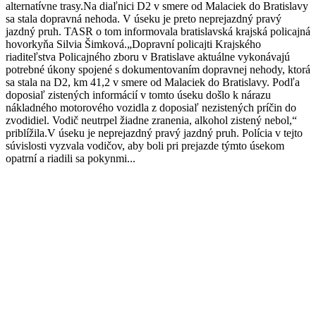
alternatívne trasy.Na diaľnici D2 v smere od Malaciek do Bratislavy
sa stala dopravná nehoda. V úseku je preto neprejazdný pravý
jazdný pruh. TASR o tom informovala bratislavská krajská policajná
hovorkyňa Silvia Šimková.„Dopravní policajti Krajského
riaditeľstva Policajného zboru v Bratislave aktuálne vykonávajú
potrebné úkony spojené s dokumentovaním dopravnej nehody, ktorá
sa stala na D2, km 41,2 v smere od Malaciek do Bratislavy. Podľa
doposiaľ zistených informácií v tomto úseku došlo k nárazu
nákladného motorového vozidla z doposiaľ nezistených príčin do
zvodidiel. Vodič neutrpel žiadne zranenia, alkohol zistený nebol,“
priblížila.V úseku je neprejazdný pravý jazdný pruh. Polícia v tejto
súvislosti vyzvala vodičov, aby boli pri prejazde týmto úsekom
opatrní a riadili sa pokynmi...