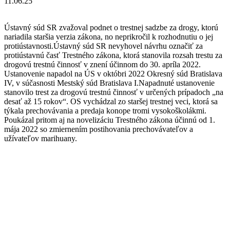
11.06.25
Ústavný súd SR zvažoval podnet o trestnej sadzbe za drogy, ktorú
nariadila staršia verzia zákona, no neprikročil k rozhodnutiu o jej
protiústavnosti.Ústavný súd SR nevyhovel návrhu označiť za
protiústavnú časť Trestného zákona, ktorá stanovila rozsah trestu za
drogovú trestnú činnosť v znení účinnom do 30. apríla 2022.
Ustanovenie napadol na ÚS v októbri 2022 Okresný súd Bratislava
IV, v súčasnosti Mestský súd Bratislava I.Napadnuté ustanovenie
stanovilo trest za drogovú trestnú činnosť v určených prípadoch „na
desať až 15 rokov“. OS vychádzal zo staršej trestnej veci, ktorá sa
týkala prechovávania a predaja konope tromi vysokoškolákmi.
Poukázal pritom aj na novelizáciu Trestného zákona účinnú od 1.
mája 2022 so zmiernením postihovania prechovávateľov a
užívateľov marihuany.