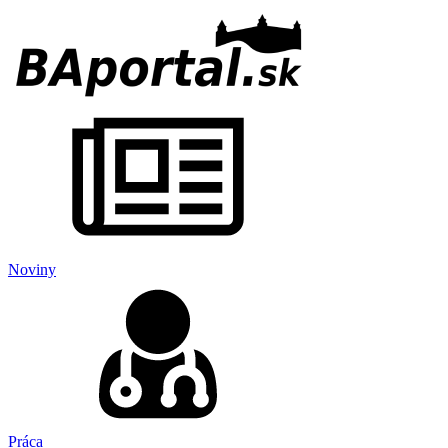
Noviny
Práca