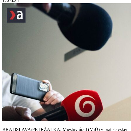
17.06.25
BRATISLAVA/PETRŽALKA: Miestny úrad (MiÚ) v bratislavskej