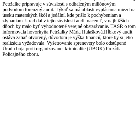
Petržalke pripravuje v súvislosti s odhaleným miliónovým
podvodom forenzný audit. Týkať sa má oblasti vyplácania miezd na
úseku materských škôl a jedální, kde prišlo k pochybeniam a
zlyhaniam. Úrad dal v tejto súvislosti audit naceniť, v najbližších
dňoch by malo byť vyhodnotené verejné obstarávanie. TASR o tom
informovala hovorkyňa Petržalky Mária Halašková.Hĺbkový audit
ostáva zatiaľ otvorený, dôvodom je výška financií, ktoré by si jeho
realizácia vyžadovala. Vyšetrovanie sprenevery bolo odstúpené
Úradu boja proti organizovanej kriminalite (ÚBOK) Prezídia
Policajného zboru.