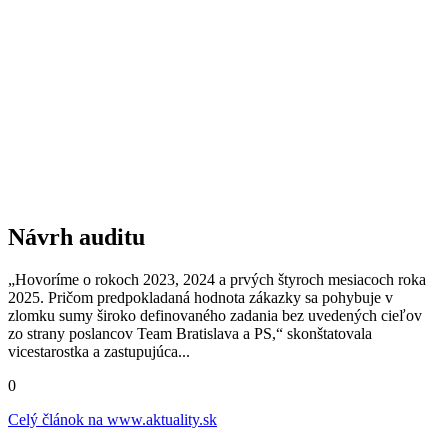
Návrh auditu
„Hovoríme o rokoch 2023, 2024 a prvých štyroch mesiacoch roka
2025. Pričom predpokladaná hodnota zákazky sa pohybuje v
zlomku sumy široko definovaného zadania bez uvedených cieľov
zo strany poslancov Team Bratislava a PS,“ skonštatovala
vicestarostka a zastupujúca...
0
Celý článok na
www.aktuality.sk