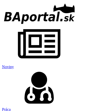
Noviny
Práca