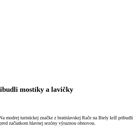
ribudli mostíky a lavičky
modrej turistickej značke z bratislavskej Rače na Biely kríž pribudl
a pred začiatkom hlavnej sezóny výraznou obnovou.