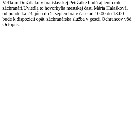
Veľkom Draždiaku v bratislavskej Petržalke budú aj tento rok
záchranári.Uviedla to hovorkyňa mestskej časti Mária Halašková,
od pondelka 23. júna do 5. septembra v čase od 10:00 do 18:00
bude k dispozícii opäť záchranárska služba v gescii Ochrancov vôd
Octopus.