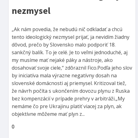
nezmysel
„Ak nám povedia, že nebudú nič odkladať a chcú
tento ideologický nezmysel prijať, ja nevidím žiadny
dôvod, prečo by Slovensko malo podporiť 18.
sankčný balík. To je celé. Je to veľmi jednoduché, aj
my musíme mať nejaké páky a nástroje, ako
dosahovať svoje ciele,“ zdôraznil Fico.Podľa jeho slov
by iniciatíva mala výrazne negatívny dosah na
slovenské domácnosti aj priemysel. Kritizoval tiež,
že návrh počíta s ukončením dovozu plynu z Ruska
bez kompenzácií v prípade prehry v arbitráži.„My
nemáme čo pre Ukrajinu platiť viacej za plyn, ak
objektívne môžeme mať plyn z...
0