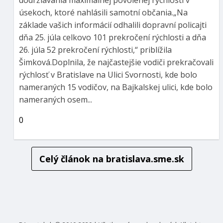
dodržiavania maximálnej povolenej rýchlosti v
úsekoch, ktoré nahlásili samotní občania.„Na
základe vašich informácií odhalili dopravní policajti
dňa 25. júla celkovo 101 prekročení rýchlosti a dňa
26. júla 52 prekročení rýchlosti,“ priblížila
Šimková.Doplnila, že najčastejšie vodiči prekračovali
rýchlosť v Bratislave na Ulici Svornosti, kde bolo
nameraných 15 vodičov, na Bajkalskej ulici, kde bolo
nameraných osem...
0
Celý článok na
bratislava.sme.sk