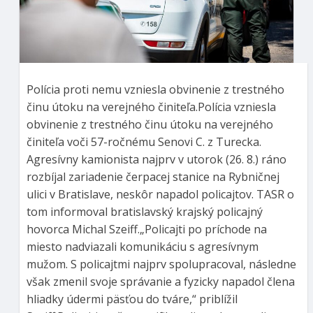
Polícia proti nemu vzniesla obvinenie z trestného
činu útoku na verejného činiteľa.Polícia vzniesla
obvinenie z trestného činu útoku na verejného
činiteľa voči 57-ročnému Senovi C. z Turecka.
Agresívny kamionista najprv v utorok (26. 8.) ráno
rozbíjal zariadenie čerpacej stanice na Rybničnej
ulici v Bratislave, neskôr napadol policajtov. TASR o
tom informoval bratislavský krajský policajný
hovorca Michal Szeiff.„Policajti po príchode na
miesto nadviazali komunikáciu s agresívnym
mužom. S policajtmi najprv spolupracoval, následne
však zmenil svoje správanie a fyzicky napadol člena
hliadky údermi päsťou do tváre,“ priblížil